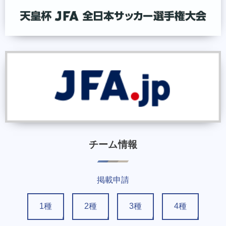
チーム情報
掲載申請
1種
2種
3種
4種