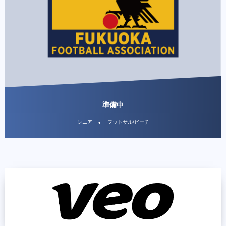
準備中
シニア
フットサル/ビーチ