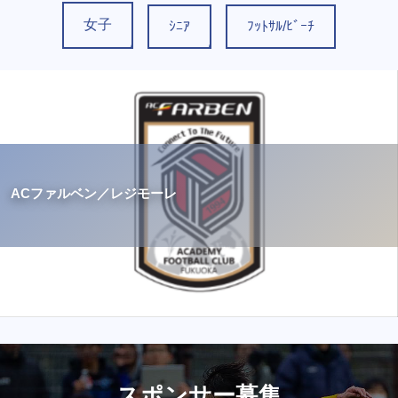
女子
ｼﾆｱ
ﾌｯﾄｻﾙ/ﾋﾞｰﾁ
ACファルベン／レジモーレ
スポンサー募集