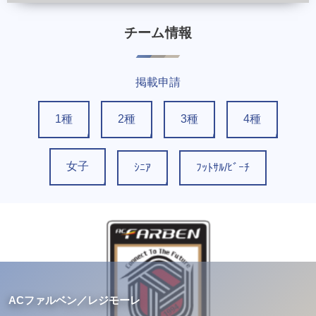
チーム情報
掲載申請
1種
2種
3種
4種
女子
ｼﾆｱ
ﾌｯﾄｻﾙ/ﾋﾞｰﾁ
ACファルベン／レジモーレ