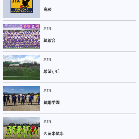
高稜
第2種
筑紫台
第2種
希望が丘
第2種
筑陽学園
第2種
久留米筑水