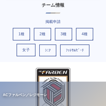
チーム情報
掲載申請
1種
2種
3種
4種
女子
ｼﾆｱ
ﾌｯﾄｻﾙ/ﾋﾞｰﾁ
ACファルベン／レジモーレ