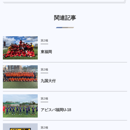
関連記事
第2種
東福岡
第2種
九国大付
第2種
アビスパ福岡U-18
第2種