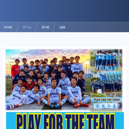
HOME
チーム
第2種
誠修