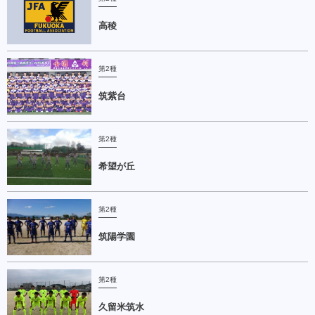
高稜
第2種
筑紫台
第2種
希望が丘
第2種
筑陽学園
第2種
久留米筑水