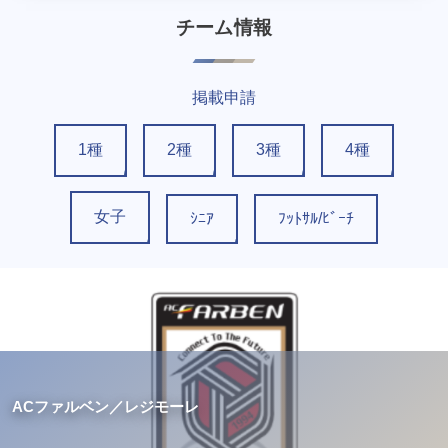
チーム情報
掲載申請
1種
2種
3種
4種
女子
ｼﾆｱ
ﾌｯﾄｻﾙ/ﾋﾞｰﾁ
ACファルベン／レジモーレ