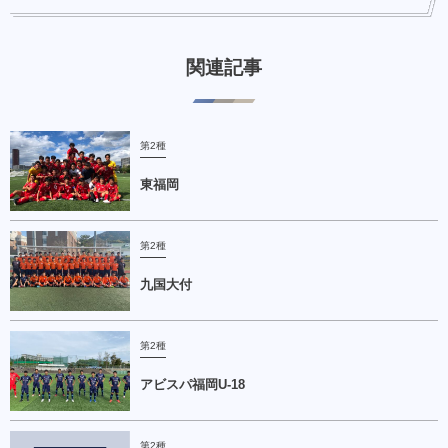
関連記事
第2種
東福岡
第2種
九国大付
第2種
アビスパ福岡U-18
第2種