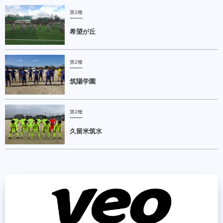
第2種
希望が丘
第2種
筑陽学園
第2種
久留米筑水