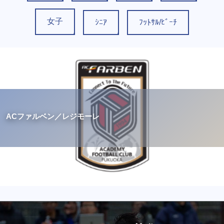
女子
ｼﾆｱ
ﾌｯﾄｻﾙ/ﾋﾞｰﾁ
ACファルベン／レジモーレ