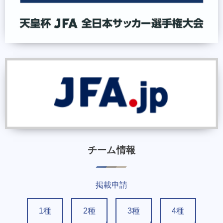
チーム情報
掲載申請
1種
2種
3種
4種