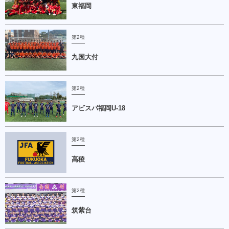
東福岡
第2種
九国大付
第2種
アビスパ福岡U-18
第2種
高稜
第2種
筑紫台