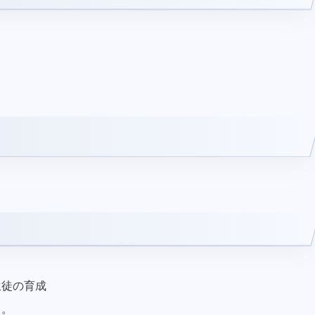
生徒の育成
る。