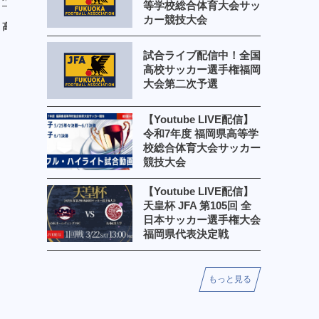
等学校総合体育大会サッ
カー競技大会
高稜
筑紫台
試合ライブ配信中！全国
高校サッカー選手権福岡
大会第二次予選
【Youtube LIVE配信】
令和7年度 福岡県高等学
校総合体育大会サッカー
競技大会
【Youtube LIVE配信】
天皇杯 JFA 第105回 全
日本サッカー選手権大会
福岡県代表決定戦
もっと見る