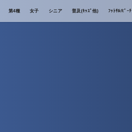
第4種
女子
シニア
普及(ｷｯｽﾞ他)
ﾌｯﾄｻﾙ/ﾋﾞｰﾁ