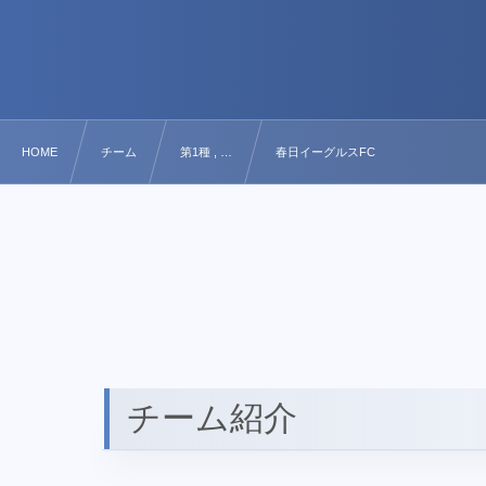
HOME
チーム
第1種 , …
春日イーグルスFC
チーム紹介