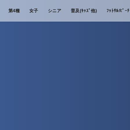
第4種
女子
シニア
普及(ｷｯｽﾞ他)
ﾌｯﾄｻﾙ/ﾋﾞｰﾁ