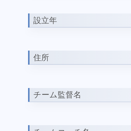
設立年
住所
チーム監督名