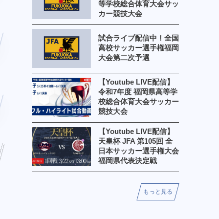
等学校総合体育大会サッ
カー競技大会
試合ライブ配信中！全国
高校サッカー選手権福岡
大会第二次予選
【Youtube LIVE配信】
令和7年度 福岡県高等学
校総合体育大会サッカー
競技大会
【Youtube LIVE配信】
天皇杯 JFA 第105回 全
日本サッカー選手権大会
福岡県代表決定戦
もっと見る