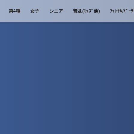
第4種
女子
シニア
普及(ｷｯｽﾞ他)
ﾌｯﾄｻﾙ/ﾋﾞｰﾁ