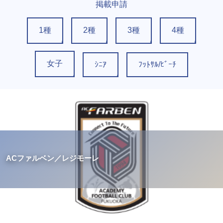
掲載申請
1種
2種
3種
4種
女子
ｼﾆｱ
ﾌｯﾄｻﾙ/ﾋﾞｰﾁ
ACファルベン／レジモーレ